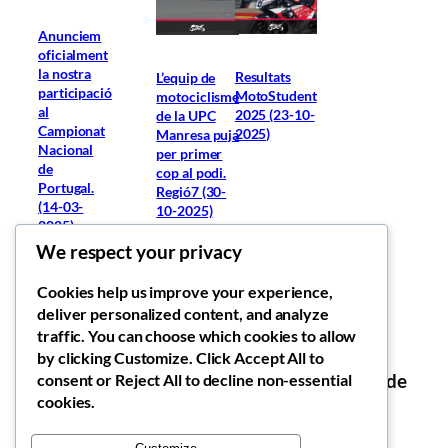
Anunciem
oficialment
la nostra
Resultats
L’equip de
participació
MotoStudent
motociclisme
al
2025 (23-10-
de la UPC
Campionat
2025)
Manresa puja
Nacional
per primer
de
cop al podi.
Portugal.
Regió7 (30-
(14-03-
10-2025)
2025)
We respect your privacy
Cookies help us improve your experience,
deliver personalized content, and analyze
Synergy Racing Team
traffic. You can choose which cookies to allow
by clicking
Customize
. Click
Accept All
to
consent or
Reject All
to decline non-essential
Web de l'associació Synergy Racing Team de
cookies.
l'EPSEM