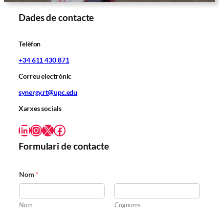
Dades de contacte
Telèfon
+34 611 430 871
Correu electrònic
synergy.rt@upc.edu
Xarxes socials
LinkedIn
Instagram
X
Facebook
Formulari de contacte
Nom
*
Nom
Cognoms