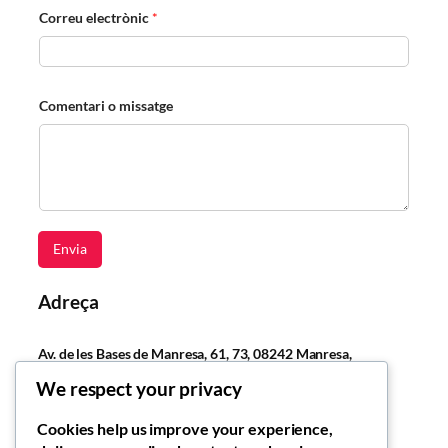
Correu electrònic
*
C
Comentari o missatge
o
r
r
e
u
C
o
m
e
Envia
n
t
a
Adreça
r
i
C
Av. de les Bases de Manresa, 61, 73, 08242 Manresa,
o
Barcelona
r
We respect your privacy
r
e
Cookies help us improve your experience,
u