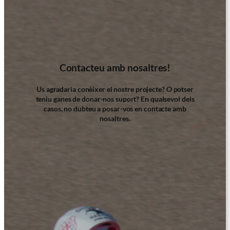
Contacteu amb nosaltres!
Us agradaria conèixer el nostre projecte? O potser
teniu ganes de donar-nos suport? En qualsevol dels
casos, no dubteu a posar-vos en contacte amb
nosaltres.